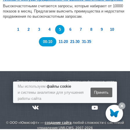
Высокочастотными считаются запросы, которые набирают от 10000
показов в месяц. Предлагаем выяснить преимущества и недостатки
продвижения по высокочастотным запросам.
1
2
3
4
5
6
7
8
9
10
00-10
11-20
21-30
31-35
Полная карта сайта
Политика конфиденциальности
Мы используем
файлы cookie
и системы аналитики для улучшения
Принять
8-800-5555-864
Бесплатный звонок
работы сайта
© ООО «Юмисофт» —
создание сайта
любой сложности с системой
управления UMI.CMS. 2007-2026