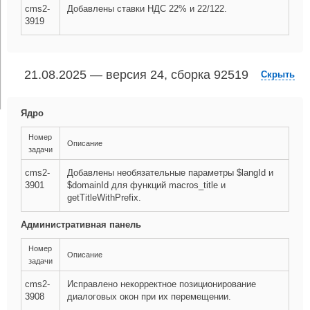
cms2-
Добавлены ставки НДС 22% и 22/122.
3919
21.08.2025 — версия 24, сборка 92519
Скрыть
Ядро
Номер
Описание
задачи
cms2-
Добавлены необязательные параметры $langId и
3901
$domainId для функций macros_title и
getTitleWithPrefix.
Административная панель
Номер
Описание
задачи
cms2-
Исправлено некорректное позиционирование
3908
диалоговых окон при их перемещении.