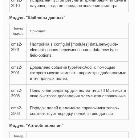
cms2-
Исправлен пустой результат фильтрации по цене в
3910
случаях, когда не передано значение фильтра.
Модуль "Шаблоны данных"
Номер
Описание
задачи
cms2-
Настройка в config.ini [modules] data.new-guide-
3901
element-options переименована в data.new-type-
field-options.
cms2-
Добавлено событие typeFieldAdd, с помощью
3901
которого можно изменять параметры добавляемых
в тип данных полей.
cms2-
Подключен редактор для полей типа HTML-текст в
3908
окне быстрого добавления элементов справочника.
cms2-
Порядок полей в элементе справочника теперь
3908
соответствует порядку полей в типе данных.
Модуль "Автообновления"
Номер