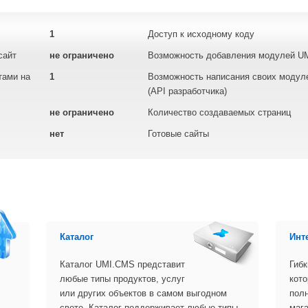
1
Доступ к исходному коду
сайт
не ограничено
Возможность добавления модулей U
тами на
1
Возможность написания своих модуле
(API разработчика)
не ограничено
Количество создаваемых страниц
нет
Готовые сайты
Каталог
Инт
Каталог UMI.CMS представит
Гибк
любые типы продуктов, услуг
кото
или других объектов в самом выгодном
пол
свете. Каталог поддерживает любые типы
маг