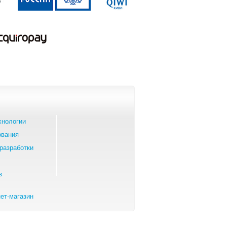
хнологии
ования
разработки
з
ет-магазин