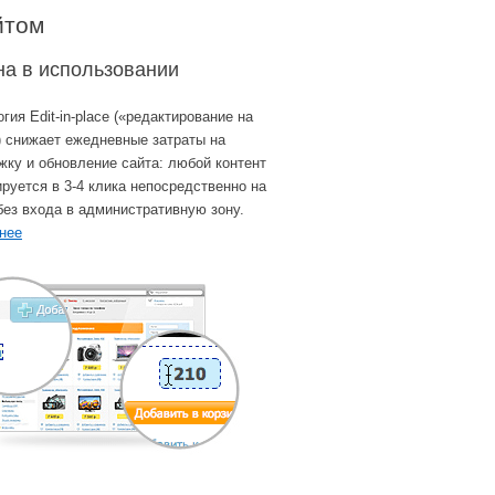
йтом
на в использовании
гия Edit-in-place («редактирование на
) снижает ежедневные затраты на
жку и обновление сайта: любой контент
руется в 3-4 клика непосредственно на
без входа в административную зону.
нее