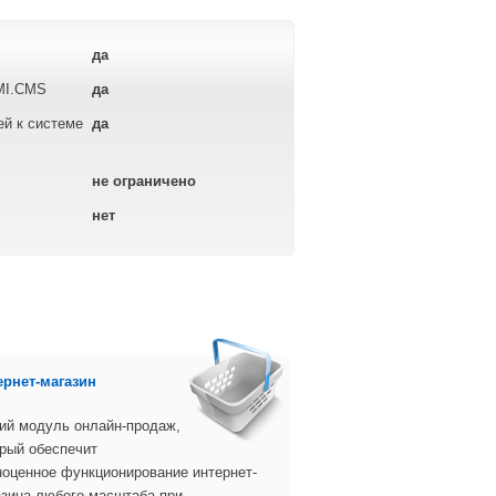
да
MI.CMS
да
й к системе
да
не ограничено
нет
ернет-магазин
ий модуль онлайн-продаж,
рый обеспечит
ноценное функционирование интернет-
азина любого масштаба при