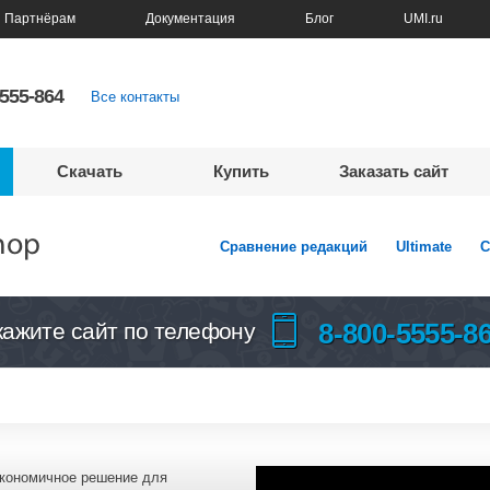
Партнёрам
Документация
Блог
UMI.ru
5555-864
Все контакты
Скачать
Купить
Заказать сайт
hop
Сравнение редакций
Ultimate
C
8-800-5555-8
кажите сайт по телефону
экономичное решение для