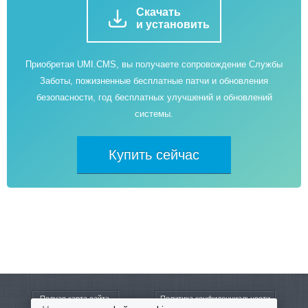
Скачать
и установить
Приобретая UMI.CMS, вы получаете сопровождение Службы
Заботы, пожизненные бесплатные патчи и обновления
безопасности, год бесплатных улучшений и обновлений
системы.
Купить сейчас
Полная карта сайта
Политика конфиденциальности