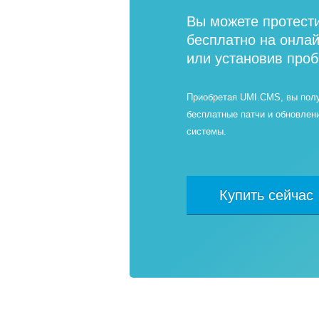
Вы можете протест
бесплатно на онла
или установив про
Приобретая UMI.CMS, вы пол
бесплатные патчи и обновлен
системы.
Купить сейчас