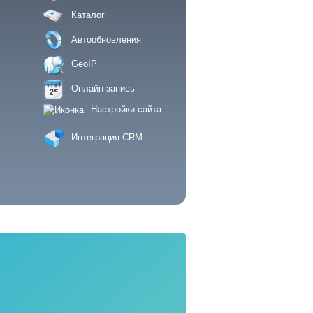
Каталог
Автообновления
GeoIP
Онлайн-запись
Настройки сайта
Интеграция CRM