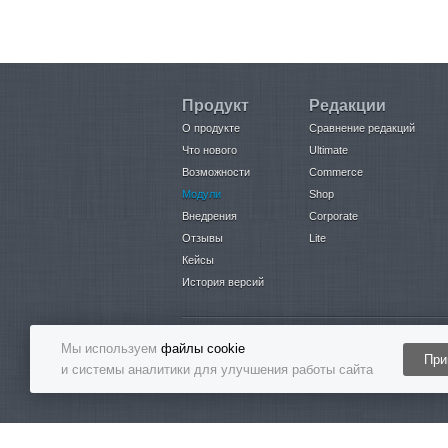
Продукт
Редакции
О продукте
Сравнение редакций
Что нового
Ultimate
Возможности
Commerce
Модули
Shop
Внедрения
Corporate
Отзывы
Lite
Кейсы
История версий
Мы используем
файлы cookie
При
Бесплатный звонок
и системы аналитики для улучшения работы сайта
8-800-5555-864