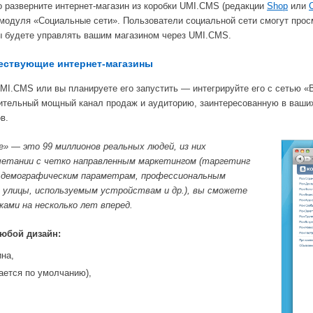
о разверните интернет-магазин из коробки UMI.CMS (редакции
Shop
или
одуля «Социальные сети». Пользователи социальной сети смогут просм
вы будете управлять вашим магазином через UMI.CMS.
ществующие интернет-магазины
 UMI.CMS или вы планируете его запустить — интегрируйте его с сетью
ительный мощный канал продаж и аудиторию, заинтересованную в ваших
в.
 — это 99 миллионов реальных людей, из них
очетании с четко направленным маркетингом (таргетинг
и демографическим параметрам, профессиональным
и улицы, используемым устройствам и др.), вы сможете
ами на несколько лет вперед.
любой дизайн:
ина,
ается по умолчанию),