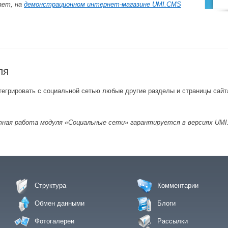
ает, на
демонстрационном интернет-магазине UMI.CMS
ля
тегрировать с социальной сетью любые другие разделы и страницы сайта
тная работа модуля «Социальные сети» гарантируется в версиях UM
Структура
Комментарии
Обмен данными
Блоги
Фотогалереи
Рассылки