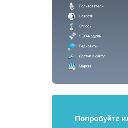
Пользователи
Новости
Опросы
SEO-модуль
Редиректы
Доступ к сайту
Маркет
Попробуйте и