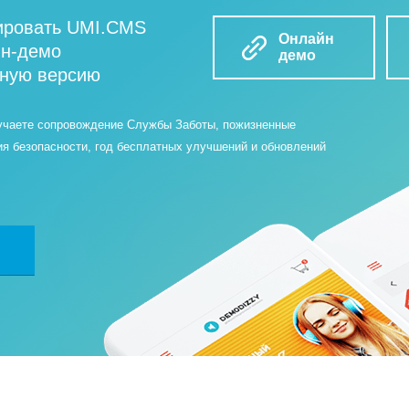
ировать UMI.CMS
Онлайн
йн-демо
демо
бную версию
учаете сопровождение Службы Заботы, пожизненные
ия безопасности, год бесплатных улучшений и обновлений