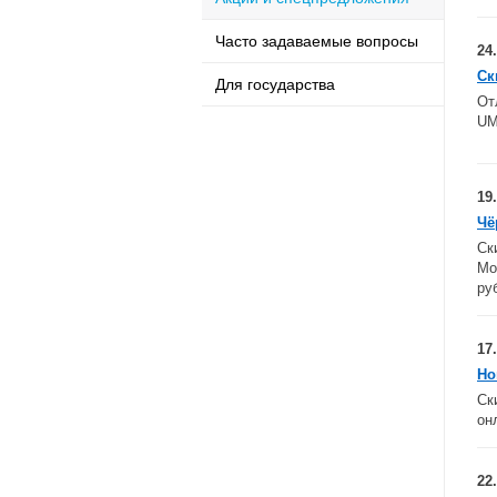
Часто задаваемые вопросы
24.
Ск
Для государства
От
UM
19.
Чё
Cк
Мо
ру
17
Но
Ск
он
22