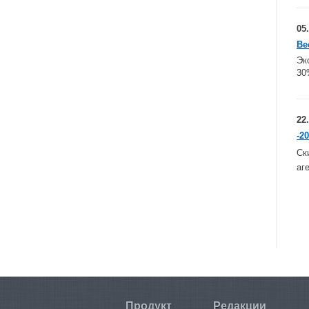
05
Ве
Эк
30
22
-2
Ск
аг
Продукт
Редакции