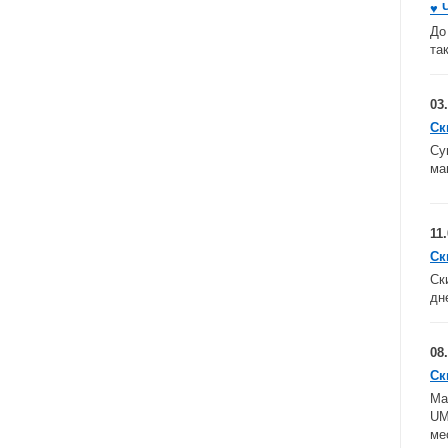
♥ 
До
та
03
Ск
Су
ма
11
Cк
Ск
дн
08
Ск
Ма
UM
ме