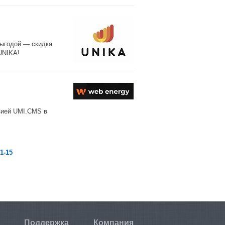
выгодой — скидка
UNIKA!
нзией UMI.CMS в
1-15
Поддержка
Компания