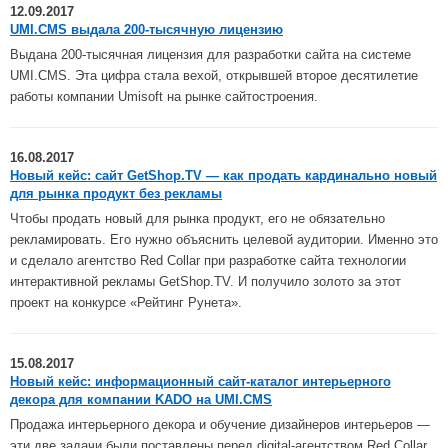
12.09.2017
UMI.CMS выдала 200-тысячную лицензию
Выдана 200-тысячная лицензия для разработки сайта на системе
UMI.CMS. Эта цифра стала вехой, открывшей второе десятилетие
работы компании Umisoft на рынке сайтостроения.
16.08.2017
Новый кейс: сайт GetShop.TV ― как продать кардинально новый
для рынка продукт без рекламы
Чтобы продать новый для рынка продукт, его не обязательно
рекламировать. Его нужно объяснить целевой аудитории. Именно это
и сделало агентство Red Collar при разработке сайта технологии
интерактивной рекламы GetShop.TV. И получило золото за этот
проект на конкурсе «Рейтинг Рунета».
15.08.2017
Новый кейс: информационный сайт-каталог интерьерного
декора для компании KADO на UMI.CMS
Продажа интерьерного декора и обучение
дизайнеров интерьеров —
эти две задачи были поставлены перед d
igital-агентством Red Collar