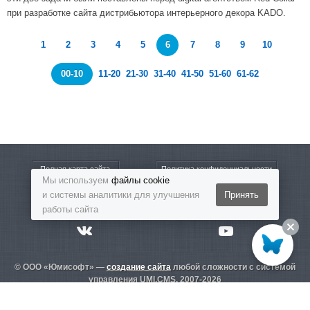
при разработке сайта дистрибьютора интерьерного декора KADO.
1
2
3
4
5
6
7
8
9
10
00-10
11-20
21-30
31-40
41-50
51-60
61-62
Полная карта сайта
Политика конфиденциальности
Мы используем
файлы cookie
и системы аналитики для улучшения
Принять
8-800-5555-864
Бесплатный звонок
работы сайта
© ООО «Юмисофт» —
создание сайта
любой сложности с системой
управления UMI.CMS. 2007-2026