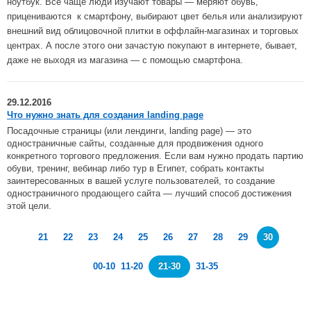
ноутбук. Все чаще люди изучают товары — меряют обувь,
прицениваются к смартфону, выбирают цвет белья или анализируют
внешний вид облицовочной плитки в оффлайн-магазинах и торговых
центрах. А после этого они зачастую покупают в интернете, бывает,
даже не выходя из магазина — с помощью смартфона.
29.12.2016
Что нужно знать для создания landing page
Посадочные страницы (или лендинги, landing page) — это
одностраничные сайты, созданные для продвижения одного
конкретного торгового предложения. Если вам нужно продать партию
обуви, тренинг, вебинар либо тур в Египет, собрать контакты
заинтересованных в вашей услуге пользователей, то создание
одностраничного продающего сайта — лучший способ достижения
этой цели.
21
22
23
24
25
26
27
28
29
30
00-10
11-20
21-30
31-35