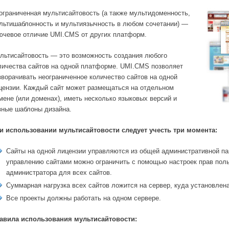
ограниченная мультисайтовость (а также мультидоменность,
льтишаблонность и мультиязычность в любом сочетании) —
ючевое отличие UMI.CMS от других платформ.
льтисайтовость — это возможность создания любого
личества сайтов на одной платформе. UMI.CMS позволяет
зворачивать неограниченное количество сайтов на одной
цензии. Каждый сайт может размещаться на отдельном
мене (или доменах), иметь несколько языковых версий и
зные шаблоны дизайна.
и использовании мультисайтовости следует учесть три момента:
Сайты на одной лицензии управляются из общей административной па
управлению сайтами можно ограничить с помощью настроек прав поль
администратора для всех сайтов.
Суммарная нагрузка всех сайтов ложится на сервер, куда установлена
Все проекты должны работать на одном сервере.
авила использования мультисайтовости: