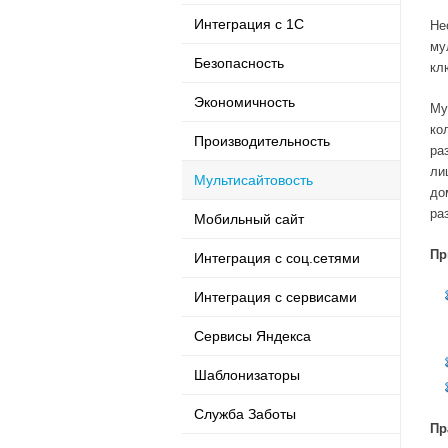
Интеграция с 1С
Не
му
Безопасность
кл
Экономичность
Му
ко
Производительность
ра
ли
Мультисайтовость
до
ра
Мобильный сайт
Пр
Интеграция с соц.сетями
Интеграция с сервисами
Сервисы Яндекса
Шаблонизаторы
Служба Заботы
Пр