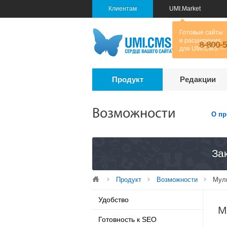
Клиентам
UMI.Market
8-800-
Продукт
Редакции
Возможности
О пр
За
Продукт
Возможности
Мул
Удобство
М
Готовность к SEO