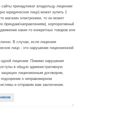
се сайты принадлежат владельцу лицензии
но юридическое лицо) может купить 1
то магазин электроники, то он может
 по брендам/направлениям), корпоративный
одвижение каких-то конкретных товаров или
 лично. В случае, если лицензия
ческое лицо - это нарушение лицензионной
а одной лицензии. Помимо нарушения
 доступы в общую административную
кт защищен лицензионным договором,
 подозрение о неправомерном
системы и отправим вам заключение.
чиков