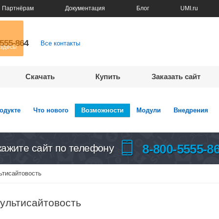
Партнёрам
Документация
Блог
UMI.ru
5555-864
Все контакты
Скачать
Купить
Заказать сайт
одукте
Что нового
Возможности
Модули
Внедрения
8-800-5555-8
кажите сайт по телефону
ьтисайтовость
ультисайтовость