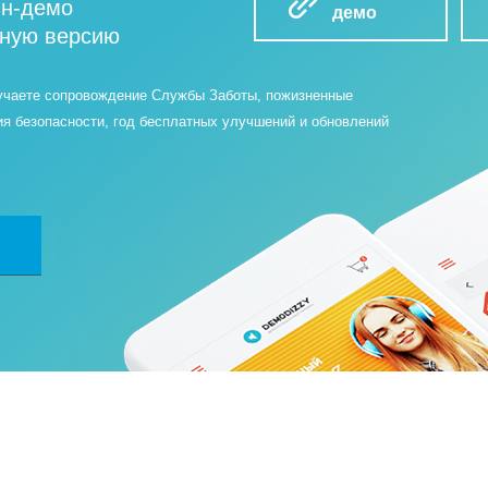
йн-демо
демо
бную версию
учаете сопровождение Службы Заботы, пожизненные
ия безопасности, год бесплатных улучшений и обновлений