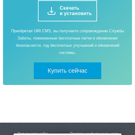
Скачать
и установить
Приобретая UMI.CMS, вы получаете сопровождение Службы
Заботы, пожизненные бесплатные патчи и обновления
безопасности, год бесплатных улучшений и обновлений
системы.
Купить сейчас
Полная карта сайта
Политика конфиденциальности