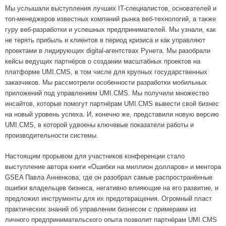
Мы услышали выступления лучших IT-специалистов, основателей и
топ-менеджеров известных компаний рынка веб-технологий, а также
гуру веб-разработки и успешных предпринимателей. Мы узнали, как
не терять прибыль и клиентов в период кризиса и как управляют
проектами в лидирующих digital-агентствах Рунета. Мы разобрали
кейсы ведущих партнёров о создании масштабных проектов на
платформе UMI.CMS, в том числе для крупных государственных
заказчиков. Мы рассмотрели особенности разработки мобильных
приложений под управлением UMI.CMS. Мы получили множество
инсайтов, которые помогут партнёрам UMI.CMS вывести свой бизнес
на новый уровень успеха. И, конечно же, представили новую версию
UMI.CMS, в которой удвоены ключевые показатели работы и
производительности системы.
Настоящим прорывом для участников конференции стало
выступление автора книги «Ошибки на миллион долларов» и ментора
GSEA Павла Анненкова, где он разобрал самые распространённые
ошибки владельцев бизнеса, негативно влияющие на его развитие, и
предложил инструменты для их предотвращения. Огромный пласт
практических знаний об управлении бизнесом с примерами из
личного предпринимательского опыта позволит партнёрам UMI.CMS