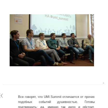
«
Все говорят, что UMI.Summit отличается от прочих
подобных событий душевностью. Готовы
подтвердить: да, именно так дело и обстоит.