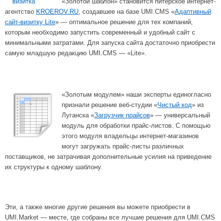
«Золотой шаблон» становится питерское интернет-
агентство
KROEROV.RU
, создавшее на базе UMI.CMS «
Адаптивный
сайт-визитку Lite
» — оптимальное решение для тех компаний,
которым необходимо запустить современный и удобный сайт с
минимальными затратами. Для запуска сайта достаточно приобрести
самую младшую редакцию UMI.CMS — «Lite».
«Золотым модулем» наши эксперты единогласно
признали решение веб-студии «
Чистый код
» из
Луганска «
Загрузчик прайсов
» — универсальный
модуль для обработки прайс-листов. С помощью
этого модуля владельцы интернет-магазинов
могут загружать прайс-листы различных
поставщиков, не затрачивая дополнительные усилия на приведение
их структуры к одному шаблону.
Эти, а также многие другие решения вы можете приобрести в
UMI.Market — месте, где собраны все лучшие решения для UMI.CMS