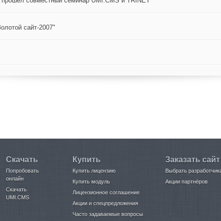
ге прошел совместный семинар UMI.CMS и TRINET
Золотой сайт-2007"
Скачать
Купить
Заказать сайт
Попробовать
Купить лицензию
Выбрать разработчик
онлайн
Купить модуль
Акции партнёров
Скачать
Лицензионное соглашение
UMI.CMS
Акции и спецпредложения
Часто задаваемые вопросы