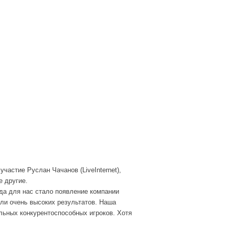
частие Руслан Чачанов (LiveInternet),
е другие.
да для нас стало появление компании
ли очень высоких результатов. Наша
ильных конкурентоспособных игроков. Хотя