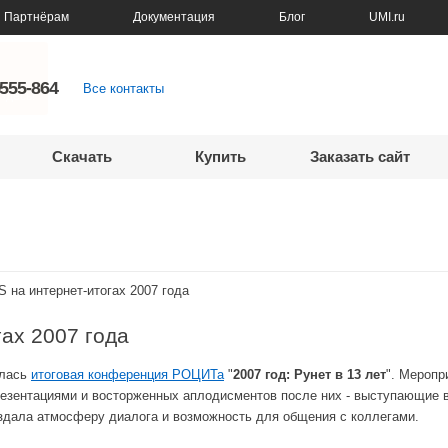
Партнёрам
Документация
Блог
UMI.ru
5555-864
Все контакты
Скачать
Купить
Заказать сайт
 на интернет-итогах 2007 года
ах 2007 года
ялась
итоговая конференция РОЦИТа
"
2007 год: Рунет в 13 лет
". Меропр
резентациями и восторженных аплодисментов после них - выступающие 
здала атмосферу диалога и возможность для общения с коллегами.