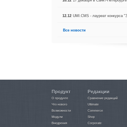
18.12
17 декабря в Санкт-Петербур
12.12
UMI.CMS - лауреат конкурса "
Все новости
Продукт
Редакции
О продукте
Сравнение редакций
Что нового
Ultimate
Возможности
Commerce
Модули
Shop
Внедрения
Corporate