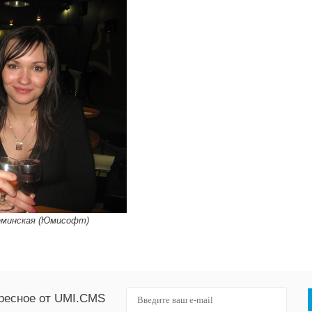
еминская (Юмисофт)
ресное от UMI.CMS