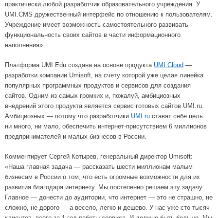
практически любой разработчик образовательного учреждения. У
UMI.CMS дружественный интерфейс по отношению к пользователям.
Учреждение имеет возможность самостоятельного развивать
функциональность своих сайтов в части информационного
наполнения».
Платформа UMI.Edu создана на основе продукта
UMI.Cloud
—
разработки компании Umisoft, на счету которой уже целая линейка
популярных программных продуктов и сервисов для создания
сайтов. Одним из самых громких и, пожалуй, амбициозных
внедрений этого продукта является сервис готовых сайтов UMI.ru.
Амбициозных — потому что разработчики
UMI.ru
ставят себе цель:
ни много, ни мало, обеспечить интернет-присутствием 6 миллионов
предпринимателей и малых бизнесов в России.
Комментирует Сергей Котырев, генеральный директор Umisoft:
«Наша главная задача — рассказать шести миллионам малым
бизнесам в России о том, что есть огромные возможности для их
развития благодаря интернету. Мы постепенно решаем эту задачу.
Главное — донести до аудитории, что интернет — это не страшно, не
сложно, не дорого — а весело, легко и дешево. У нас уже сто тысяч
клиентов, всего за 1 год работы сервиса. И должно быть больше. Мы