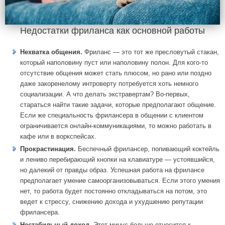
Недостатки фриланса как основной работы
Нехватка общения.
Фриланс ― это тот же пресловутый стакан,
который наполовину пуст или наполовину полон. Для кого-то
отсутствие общения может стать плюсом, но рано или поздно
даже закоренелому интроверту потребуется хоть немного
социализации. А что делать экстравертам? Во-первых,
стараться найти такие задачи, которые предполагают общение.
Если же специальность фрилансера в общении с клиентом
ограничивается онлайн-коммуникациями, то можно работать в
кафе или в воркспейсах.
Прокрастинация.
Беспечный фрилансер, попивающий коктейль
и лениво перебирающий кнопки на клавиатуре — устоявшийся,
но далекий от правды образ. Успешная работа на фрилансе
предполагает умение самоорганизовываться. Если этого умения
нет, то работа будет постоянно откладываться на потом, это
ведет к стрессу, снижению дохода и ухудшению репутации
фрилансера.
Нестабильный доход.
Этот минус больше относится к