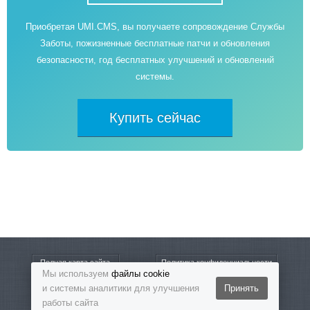
Приобретая UMI.CMS, вы получаете сопровождение Службы
Заботы, пожизненные бесплатные патчи и обновления
безопасности, год бесплатных улучшений и обновлений
системы.
Купить сейчас
Полная карта сайта
Политика конфиденциальности
Мы используем
файлы cookie
и системы аналитики для улучшения
Принять
8-800-5555-864
Бесплатный звонок
работы сайта