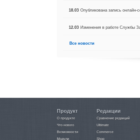
18.03
Опубликована запись онлайн-с
12.03
Изменения в работе Службы З
Все новости
Продукт
Редакции
О продукте
Сравнение редакций
Что нового
Ultimate
Возможности
Commerce
Модули
Shop