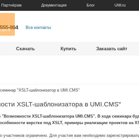
Партнёрам
Документация
Блог
UMI.ru
5555-864
Все контакты
Скачать
Купить
Заказать сайт
семинар "XSLT-шаблонизатор в UMI.CMS"
ости XSLT-шаблонизатора в UMI.CMS"
ар "Возможности XSLT-шаблонизатора UMI.CMS". В ходе семинара б
особенности верстки под XSLT, примеры реализации проектов на X
о участников ограничено.
Для участия вам необходимо зарегистрироватьс