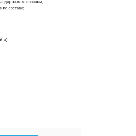
стандартным макросами;
е по составу;
йта).