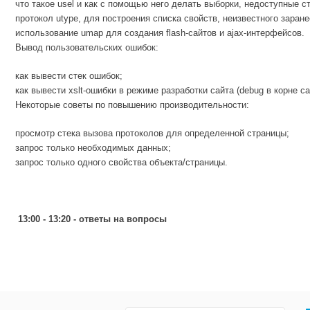
что такое usel и как с помощью него делать выборки, недоступные 
протокол utype, для построения списка свойств, неизвестного заране
использование umap для создания flash-сайтов и ajax-интерфейсов.
Вывод пользовательских ошибок:
как вывести стек ошибок;
как вывести xslt-ошибки в режиме разработки сайта (debug в корне са
Некоторые советы по повышению производительности:
просмотр стека вызова протоколов для определенной страницы;
запрос только необходимых данных;
запрос только одного свойства объекта/страницы.
13:00 - 13:20 - ответы на вопросы