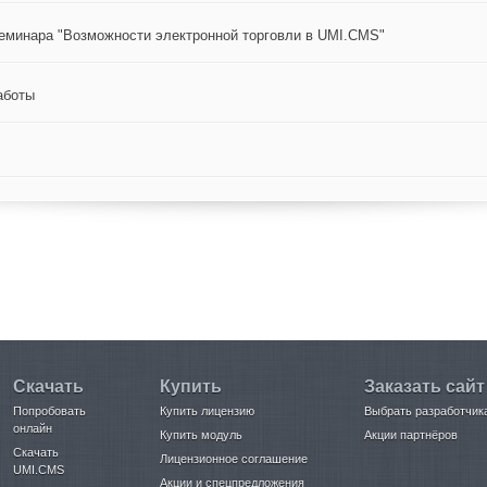
еминара "Возможности электронной торговли в UMI.CMS"
аботы
Скачать
Купить
Заказать сайт
Попробовать
Купить лицензию
Выбрать разработчик
онлайн
Купить модуль
Акции партнёров
Скачать
Лицензионное соглашение
UMI.CMS
Акции и спецпредложения