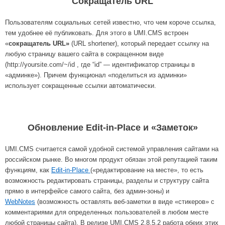
Сокращатель URL
Пользователям социальных сетей известно, что чем короче ссылка,
тем удобнее её публиковать. Для этого в UMI.CMS встроен
«
сокращатель URL»
(URL shortener), который передает ссылку на
любую страницу вашего сайта в сокращенном виде
(http://yoursite.com/~/id , где “id” — идентификатор страницы в
«админке»). Причем функционал «поделиться из админки»
использует сокращенные ссылки автоматически.
Обновление Edit-in-Place и «Заметок»
UMI.CMS считается самой удобной системой управления сайтами на
российском рынке. Во многом продукт обязан этой репутацией таким
функциям, как
Edit-in-Place
(«редактирование на месте», то есть
возможность редактировать страницы, разделы и структуру сайта
прямо в интерфейсе самого сайта, без админ-зоны) и
WebNotes
(возможность оставлять веб-заметки в виде «стикеров» с
комментариями для определенных пользователей в любом месте
любой страницы сайта). В релизе UMI.CMS 2.8.5.2 работа обеих этих