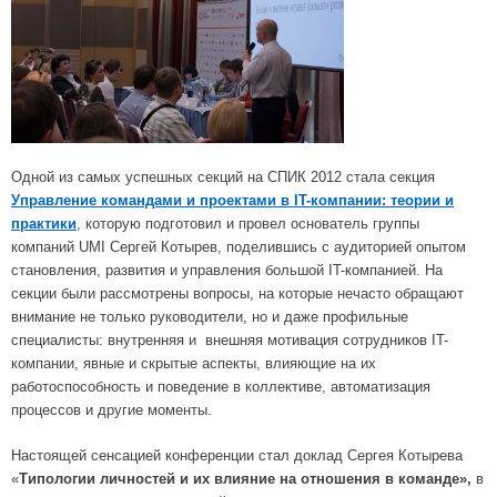
Одной из самых успешных секций на СПИК 2012 стала секция
Управление командами и проектами в IT-компании: теории и
практики
, которую подготовил и провел основатель группы
компаний UMI Сергей Котырев, поделившись с аудиторией опытом
становления, развития и управления большой IT-компанией. На
секции были рассмотрены вопросы, на которые нечасто обращают
внимание не только руководители, но и даже профильные
специалисты: внутренняя и внешняя мотивация сотрудников IT-
компании, явные и скрытые аспекты, влияющие на их
работоспособность и поведение в коллективе, автоматизация
процессов и другие моменты.
Настоящей сенсацией конференции стал доклад Сергея Котырева
«
Типологии личностей и их влияние на отношения в команде»,
в