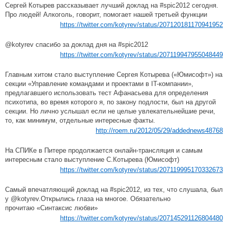
Сергей Котырев рассказывает лучший доклад на #spic2012 сегодня.
Про людей! Алкоголь, говорит, помогает нашей третьей функции
https://twitter.com/kotyrev/status/207120181170941952
@kotyrev спасибо за доклад дня на #spic2012
https://twitter.com/kotyrev/status/207119947955048449
Главным хитом стало выступление Сергея Котырева («Юмисофт») на
секции «Управление командами и проектами в IT-компании»,
предлагавшего использовать тест Афанасьева для определения
психотипа, во время которого я, по закону подлости, был на другой
секции. Но лично услышал если не целые увлекательнейшие речи,
то, как минимум, отдельные интересные факты.
http://roem.ru/2012/05/29/addednews48768
На СПИКе в Питере продолжается онлайн-трансляция и самым
интересным стало выступление С.Котырева (Юмисофт)
https://twitter.com/kotyrev/status/207119995170332673
Самый впечатляющий доклад на #spic2012, из тех, что слушала, был
у @kotyrev.Открылись глаза на многое. Обязательно
прочитаю «Синтаксис любви»
https://twitter.com/kotyrev/status/207145291126804480