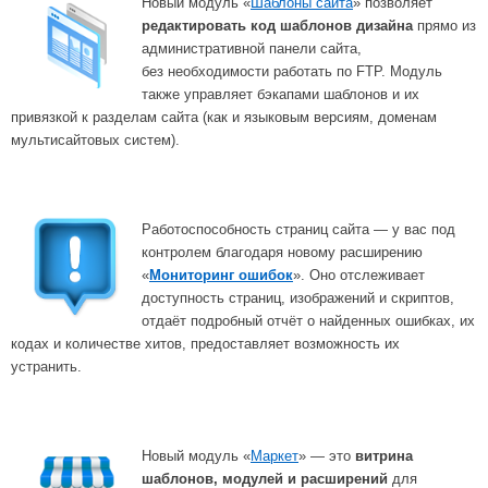
Новый модуль «
Шаблоны сайта
» позволяет
редактировать код шаблонов дизайна
прямо из
административной панели сайта,
без необходимости работать по FTP. Модуль
также управляет бэкапами шаблонов и их
привязкой к разделам сайта (как и языковым версиям, доменам
мультисайтовых систем).
Работоспособность страниц сайта ― у вас под
контролем благодаря новому расширению
«
Мониторинг ошибок
». Оно отслеживает
доступность страниц, изображений и скриптов,
отдаёт подробный отчёт о найденных ошибках, их
кодах и количестве хитов, предоставляет возможность их
устранить.
Новый модуль «
Маркет
» ― это
витрина
шаблонов, модулей и расширений
для