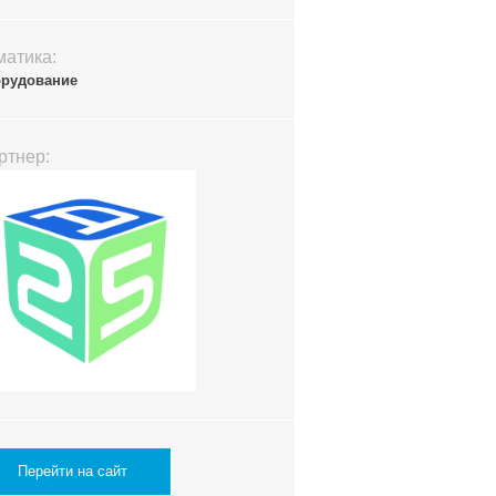
матика:
орудование
ртнер:
Перейти на сайт