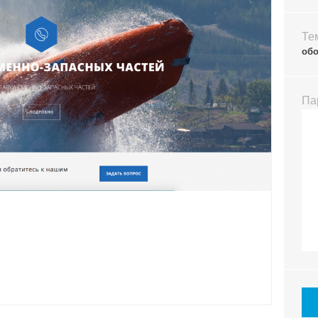
Те
об
Па