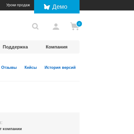
Уроки продаж
Демо
0
Поддержка
Компания
Отзывы
Кейсы
История версий
п:
т компании