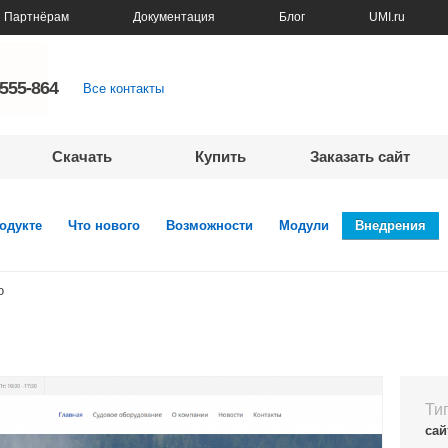
Партнёрам
Документация
Блог
UMI.ru
5555-864
Все контакты
Скачать
Купить
Заказать сайт
одукте
Что нового
Возможности
Модули
Внедрения
o
Ти
сай