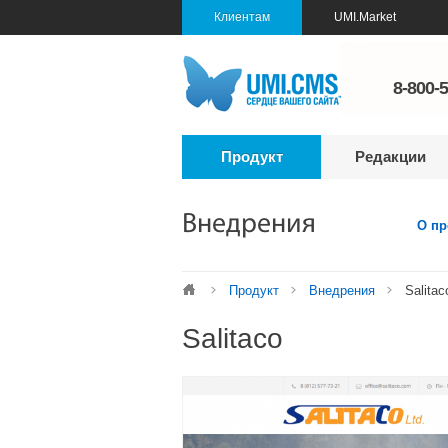
Клиентам
UMI.Market
8-800-
Продукт
Редакции
Внедрения
О пр
Продукт
Внедрения
Salitac
Salitaco