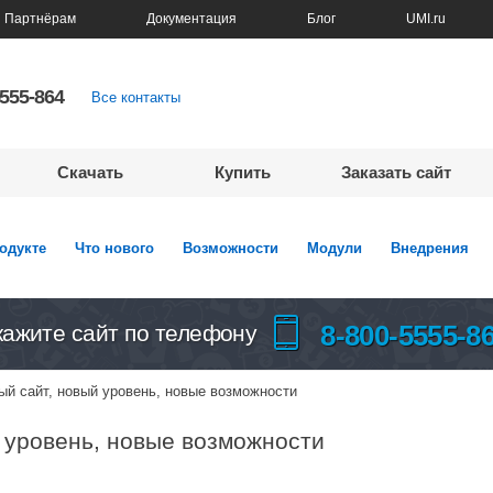
Партнёрам
Документация
Блог
UMI.ru
5555-864
Все контакты
Скачать
Купить
Заказать сайт
одукте
Что нового
Возможности
Модули
Внедрения
8-800-5555-8
кажите сайт по телефону
вый сайт, новый уровень, новые возможности
й уровень, новые возможности