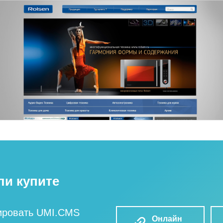
ли купите
ировать UMI.CMS
Онлайн