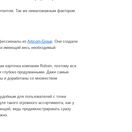
онтентом. Так же немаловажным фактором
офессионалы из
Articom-Group
. Они создали
 и имеющий весь необходимый
ая карточка компании Rolsen, поэтому все
и глубоко продуманными. Даже самые
ны и доработаны со множеством
 удобным для пользователей с точки
для такого огромного ассортимента, как у
яющей, ведь продемонстрировать сразу
ожно.