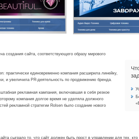
ача создания сайта, соответствующего образу мирового
Чт
en: практически единовременно компания расширила линейку,
за
ки, и увеличила PR-деятельность по продвижению бренда.
У
сштабная рекламная кампания, включавшая в себя резкое
Б
 которому компания долгое время не уделяла должного
«
стей рекламной стратегии Rolsen было создание нового
та сыграло то, что сайт должен быть прост в управлении для тех, кто