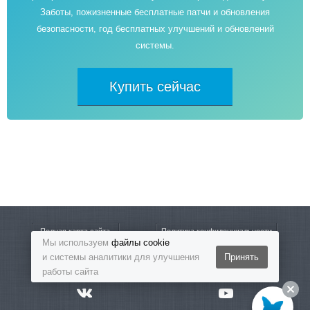
Заботы, пожизненные бесплатные патчи и обновления
безопасности, год бесплатных улучшений и обновлений
системы.
Купить сейчас
Полная карта сайта
Политика конфиденциальности
Мы используем
файлы cookie
и системы аналитики для улучшения
Принять
8-800-5555-864
Бесплатный звонок
работы сайта