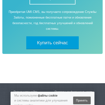
Приобретая UMI.CMS, вы получаете сопровождение Службы
Заботы, пожизненные бесплатные патчи и обновления
безопасности, год бесплатных улучшений и обновлений
системы.
Купить сейчас
Полная карта сайта
Политика конфиденциальности
Мы используем
файлы cookie
и системы аналитики для улучшения
Принять
8-800-5555-864
Бесплатный звонок