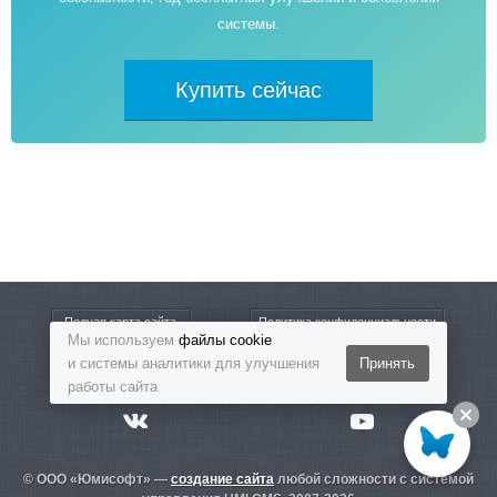
системы.
Купить сейчас
Полная карта сайта
Политика конфиденциальности
Мы используем
файлы cookie
и системы аналитики для улучшения
Принять
8-800-5555-864
Бесплатный звонок
работы сайта
© ООО «Юмисофт» —
создание сайта
любой сложности с системой