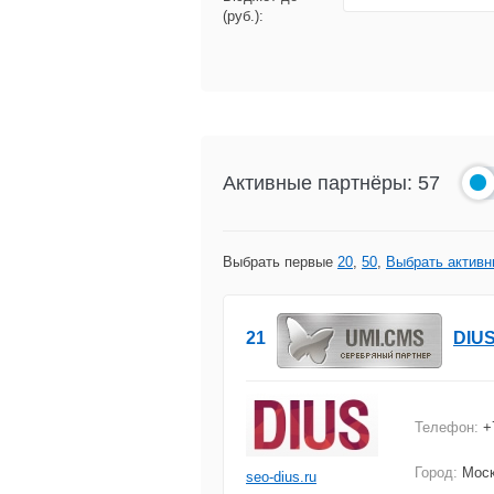
(руб.):
Активные партнёры: 57
Выбрать первые
20
,
50
,
Выбрать активн
21
DIU
Телефон:
+
Город:
Моск
seo-dius.ru