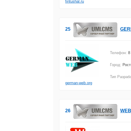
fintushal.ru
25
GER
Телефон:
8
Город:
Рост
Тип Разраб
german-web.org
26
WEB