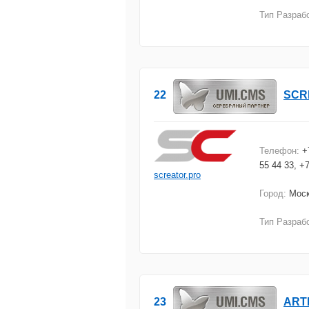
Тип Разраб
22
SCR
Телефон:
+
55 44 33, +
screator.pro
Город:
Моск
Тип Разраб
23
ART