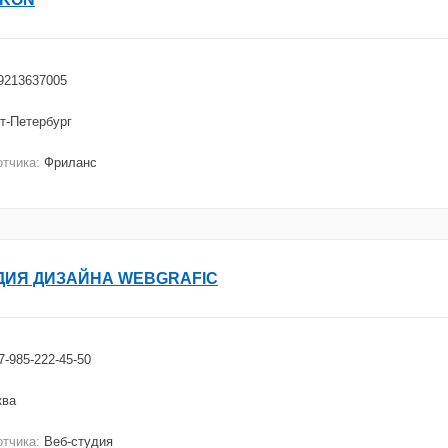
9213637005
т-Петербург
отчика:
Фриланс
ДИЯ ДИЗАЙНА WEBGRAFIC
7-985-222-45-50
ква
отчика:
Веб-студия