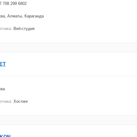
7 708 299 6802
ва, Алматы, Караганда
отчика:
Веб-студия
ET
ква
отчика:
Хостинг
KON