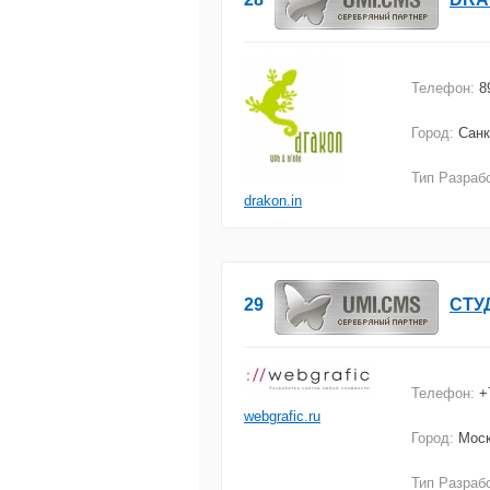
Телефон:
8
Город:
Санк
Тип Разраб
drakon.in
29
СТУ
Телефон:
+
webgrafic.ru
Город:
Мос
Тип Разраб