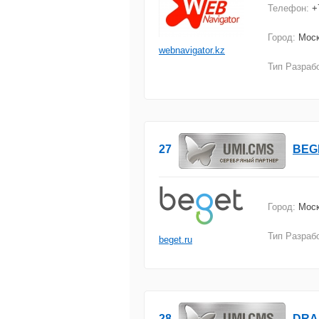
Телефон:
+
Город:
Моск
webnavigator.kz
Тип Разраб
27
BEG
Город:
Мос
Тип Разраб
beget.ru
28
DRA