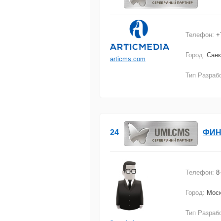
Телефон:
+
Город:
Санк
articms.com
Тип Разраб
24
ФИН
Телефон:
8
Город:
Мос
Тип Разраб