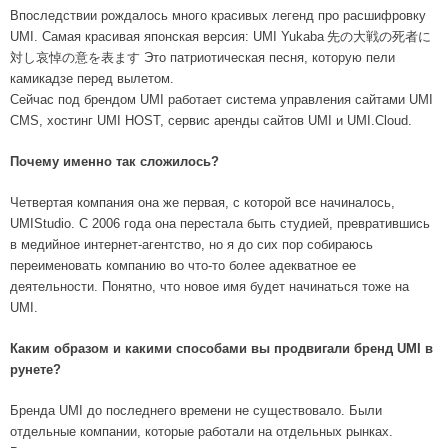
Впоследствии рождалось много красивых легенд про расшифровку
UMI. Самая красивая японская версия: UMI Yukaba
先の大戦の死者に
対し哀悼の意を表
ます
Это патриотическая песня, которую пели
камикадзе перед вылетом.
Сейчас под брендом UMI работает система управления сайтами UMI
CMS, хостинг UMI HOST, сервис аренды сайтов UMI и UMI.Cloud.
Почему именно так сложилось?
Четвертая компания она же первая, с которой все начиналось,
UMIStudio. С 2006 года она перестала быть студией, превратившись
в медийное интернет-агентство, но я до сих пор собираюсь
переименовать компанию во что-то более адекватное ее
деятельности. Понятно, что новое имя будет начинаться тоже на
UMI.
Каким образом и какими способами вы продвигали бренд UMI в
рунете?
Бренда UMI до последнего времени не существовало. Были
отдельные компании, которые работали на отдельных рынках.