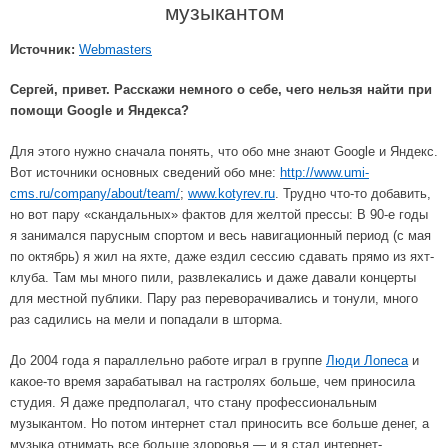
музыкантом
Источник:
Webmasters
Сергей, привет. Расскажи немного о себе, чего нельзя найти при
помощи Google и Яндекса?
Для этого нужно сначала понять, что обо мне знают Google и Яндекс.
Вот источники основных сведений обо мне:
http://www.umi-
cms.ru/company/about/team/
;
www.kotyrev.ru
. Трудно что-то добавить,
но вот пару «скандальных» фактов для желтой прессы: В 90-е годы
я занимался парусным спортом и весь навигационный период (с мая
по октябрь) я жил на яхте, даже ездил сессию сдавать прямо из яхт-
клуба. Там мы много пили, развлекались и даже давали концерты
для местной публики. Пару раз переворачивались и тонули, много
раз садились на мели и попадали в шторма.
До 2004 года я параллельно работе играл в группе
Люди Лопеса
и
какое-то время зарабатывал на гастролях больше, чем приносила
студия. Я даже предполагал, что стану профессиональным
музыкантом. Но потом интернет стал приносить все больше денег, а
музыка отнимать все больше здоровья — и я стал интернет-