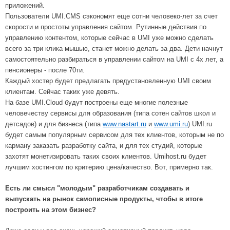
приложений.
Пользователи UMI.CMS сэкономят еще сотни человеко-лет за счет
скорости и простоты управления сайтом. Рутинные действия по
управлению контентом, которые сейчас в UMI уже можно сделать
всего за три клика мышью, станет можно делать за два. Дети начнут
самостоятельно разбираться в управлении сайтом на UMI с 4х лет, а
пенсионеры - после 70ти.
Каждый хостер будет предлагать предустановленную UMI своим
клиентам. Сейчас таких уже девять.
На базе UMI.Cloud будут построены еще многие полезные
человечеству сервисы для образования (типа сотен сайтов школ и
детсадов) и для бизнеса (типа
www.nastart.ru
и
www.umi.ru
) UMI.ru
будет самым популярным сервисом для тех клиентов, которым не по
карману заказать разработку сайта, и для тех студий, которые
захотят монетизировать таких своих клиентов. Umihost.ru будет
лучшим хостингом по критерию цена/качество. Вот, примерно так.
Есть ли смысл "молодым" разработчикам создавать и
выпускать на рынок самописные продукты, чтобы в итоге
построить на этом бизнес?