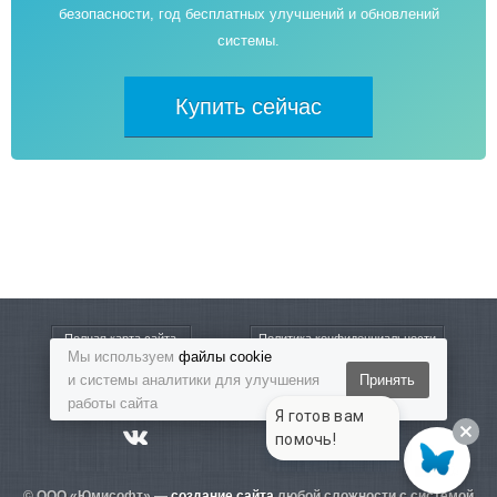
безопасности, год бесплатных улучшений и обновлений
системы.
Купить сейчас
Полная карта сайта
Политика конфиденциальности
Мы используем
файлы cookie
и системы аналитики для улучшения
Принять
8-800-5555-864
Бесплатный звонок
работы сайта
Я готов вам
помочь!
© ООО «Юмисофт» —
создание сайта
любой сложности с системой