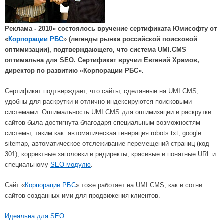
Реклама - 2010» состоялось вручение сертификата Юмисофту от
«
Корпорации РБС
»
(легенды рынка российской поисковой
оптимизации), подтверждающего, что система UMI.CMS
оптимальна для SEO. Сертификат вручил Евгений Храмов,
директор по развитию «Корпорации РБС».
Сертификат подтверждает, что сайты, сделанные на UMI.CMS,
удобны для раскрутки и отлично индексируются поисковыми
системами. Оптимальность UMI.CMS для оптимизации и раскрутки
сайтов была достигнута благодаря специальным возможностям
системы, таким как: автоматическая генерация robots.txt, google
sitemap, автоматическое отслеживание перемещений страниц (код
301), корректные заголовки и редиректы, красивые и понятные URL и
специальному
SEO-модулю
.
Сайт «
Корпорации РБС
» тоже работает на UMI.CMS, как и сотни
сайтов созданных ими для продвижения клиентов.
Идеальна для SEO